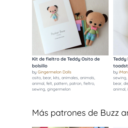
Kit de fieltro de Teddy Osito de
Teddy 
bolsillo
toadst
by
Gingermelon Dolls
by
iMan
osito
,
bear
,
kits
,
animales
,
animals
,
sewing
animal
,
felt
,
pattern
,
patron
,
fieltro
,
bear
,
di
sewing
,
gingermelon
animal
,
Más patrones de Buzz 