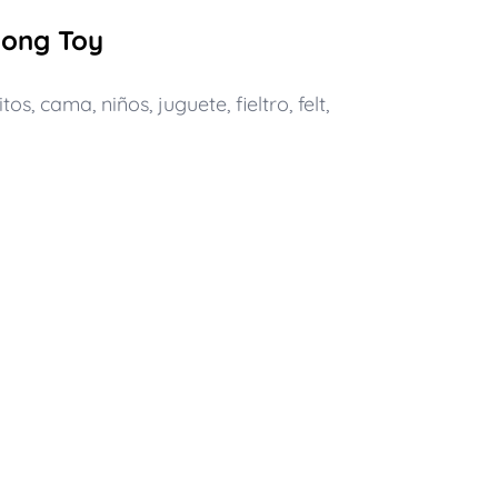
long Toy
itos
,
cama
,
niños
,
juguete
,
fieltro
,
felt
,