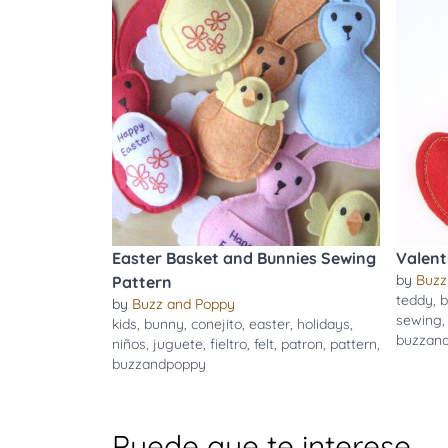
Easter Basket and Bunnies Sewing
Valent
by
Buzz
Pattern
teddy
,
b
by
Buzz and Poppy
sewing
kids
,
bunny
,
conejito
,
easter
,
holidays
,
buzzan
niños
,
juguete
,
fieltro
,
felt
,
patron
,
pattern
,
buzzandpoppy
Puede que te interese