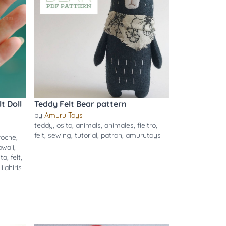
t Doll
Teddy Felt Bear pattern
by
Amuru Toys
teddy
,
osito
,
animals
,
animales
,
fieltro
,
felt
,
sewing
,
tutorial
,
patron
,
amurutoys
roche
,
awaii
,
ta
,
felt
,
lilahiris