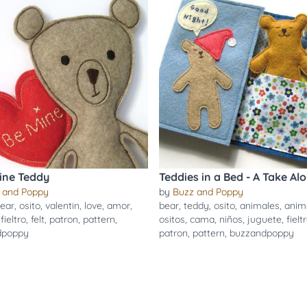
ine Teddy
Teddies in a Bed - A Take Al
 and Poppy
by
Buzz and Poppy
ear
,
osito
,
valentin
,
love
,
amor
,
bear
,
teddy
,
osito
,
animales
,
anim
,
fieltro
,
felt
,
patron
,
pattern
,
ositos
,
cama
,
niños
,
juguete
,
fielt
dpoppy
patron
,
pattern
,
buzzandpoppy