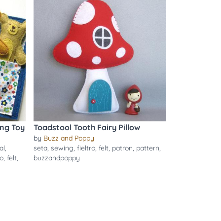
ong Toy
Toadstool Tooth Fairy Pillow
by
Buzz and Poppy
al
,
seta
,
sewing
,
fieltro
,
felt
,
patron
,
pattern
,
ro
,
felt
,
buzzandpoppy