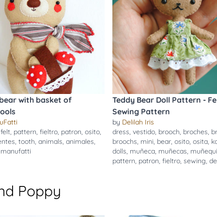
bear with basket of
Teddy Bear Doll Pattern - Fel
ools
Sewing Pattern
uFatti
by
Delilah Iris
,
felt
,
pattern
,
fieltro
,
patron
,
osito
,
dress
,
vestido
,
brooch
,
broches
,
b
entes
,
tooth
,
animals
,
animales
,
broochs
,
mini
,
bear
,
osito
,
osita
,
k
imanufatti
dolls
,
muñeca
,
muñecas
,
muñequi
pattern
,
patron
,
fieltro
,
sewing
,
de
and Poppy