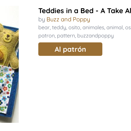
Teddies in a Bed - A Take A
by
Buzz and Poppy
bear
,
teddy
,
osito
,
animales
,
animal
,
os
patron
,
pattern
,
buzzandpoppy
Al patrón