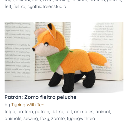
felt
,
fieltro
,
cynthiatreenstudio
Patrón: Zorro fieltro peluche
by
Typing With Tea
felpa
,
pattern
,
patron
,
fieltro
,
felt
,
animales
,
animal
,
animals
,
sewing
,
foxy
,
zorrito
,
typingwithtea