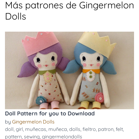
Más patrones de Gingermelon
Dolls
Doll Pattern for you to Download
by
Gingermelon Dolls
doll
,
girl
,
muñecas
,
muñeca
,
dolls
,
fieltro
,
patron
,
felt
,
pattern
,
sewing
,
gingermelondolls