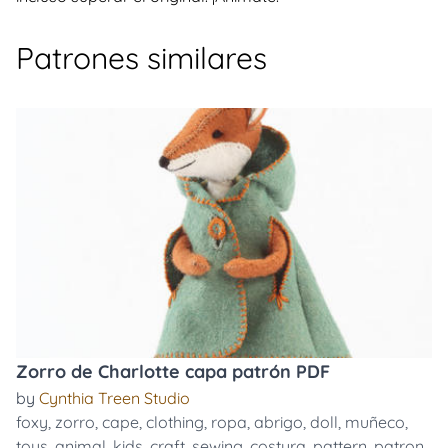
Patrones similares
Zorro de Charlotte capa patrón PDF
by
Cynthia Treen Studio
foxy
,
zorro
,
cape
,
clothing
,
ropa
,
abrigo
,
doll
,
muñeco
,
toys
,
animal
,
kids
,
craft
,
sewing
,
costura
,
pattern
,
patron
,