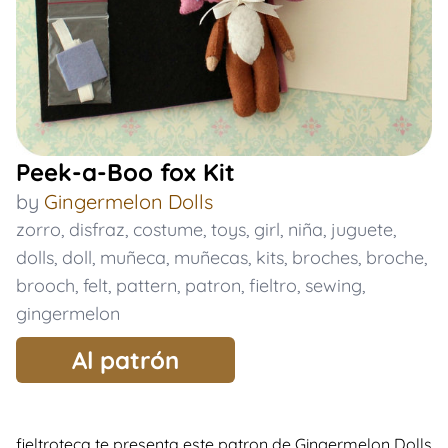
Peek-a-Boo fox Kit
by
Gingermelon Dolls
zorro
,
disfraz
,
costume
,
toys
,
girl
,
niña
,
juguete
,
dolls
,
doll
,
muñeca
,
muñecas
,
kits
,
broches
,
broche
,
brooch
,
felt
,
pattern
,
patron
,
fieltro
,
sewing
,
gingermelon
Al patrón
fieltroteca te presenta este patron de Gingermelon Dolls