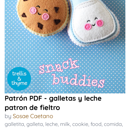
Patrón PDF - galletas y leche
patron de fieltro
by
Sosae Caetano
galletita
,
galleta
,
leche
,
milk
,
cookie
,
food
,
comida
,