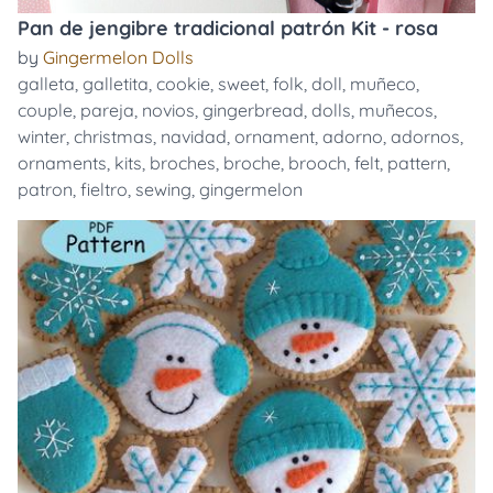
Pan de jengibre tradicional patrón Kit - rosa
by
Gingermelon Dolls
galleta
,
galletita
,
cookie
,
sweet
,
folk
,
doll
,
muñeco
,
couple
,
pareja
,
novios
,
gingerbread
,
dolls
,
muñecos
,
winter
,
christmas
,
navidad
,
ornament
,
adorno
,
adornos
,
ornaments
,
kits
,
broches
,
broche
,
brooch
,
felt
,
pattern
,
patron
,
fieltro
,
sewing
,
gingermelon