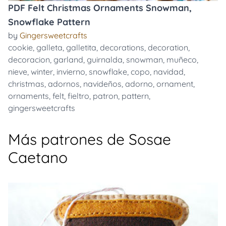
PDF Felt Christmas Ornaments Snowman,
Snowflake Pattern
by
Gingersweetcrafts
cookie
,
galleta
,
galletita
,
decorations
,
decoration
,
decoracion
,
garland
,
guirnalda
,
snowman
,
muñeco
,
nieve
,
winter
,
invierno
,
snowflake
,
copo
,
navidad
,
christmas
,
adornos
,
navideños
,
adorno
,
ornament
,
ornaments
,
felt
,
fieltro
,
patron
,
pattern
,
gingersweetcrafts
Más patrones de Sosae
Caetano