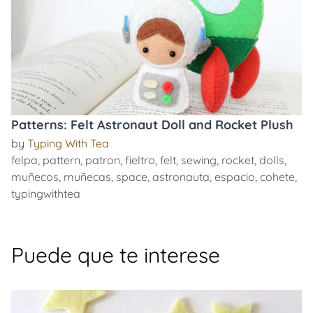
Patterns: Felt Astronaut Doll and Rocket Plush
by
Typing With Tea
felpa
,
pattern
,
patron
,
fieltro
,
felt
,
sewing
,
rocket
,
dolls
,
muñecos
,
muñecas
,
space
,
astronauta
,
espacio
,
cohete
,
typingwithtea
Puede que te interese