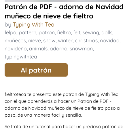
Patrón de PDF - adorno de Navidad
muñeco de nieve de fieltro
by
Typing With Tea
felpa
,
pattern
,
patron
,
fieltro
,
felt
,
sewing
,
dolls
,
muñecos
,
nieve
,
snow
,
winter
,
christmas
,
navidad
,
navideño
,
animals
,
adorno
,
snowman
,
typingwithtea
Al patrón
fieltroteca te presenta este patron de Typing With Tea
con el que aprenderás a hacer un Patrón de PDF -
adorno de Navidad muñeco de nieve de fieltro paso a
paso, de una manera facil y sencilla.
Se trata de un tutorial para hacer un precioso patron de