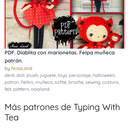
PDF. Diablita con marionetas. Felpa muñeca
patrón.
by
NoiaLand
devil
,
doll
,
plush
,
juguete
,
toys
,
personaje
,
halloween
,
patron
,
fieltro
,
muñeco
,
softie
,
broche
,
sewing
,
costura
,
felt
,
pattern
,
noialand
Más patrones de Typing With
Tea