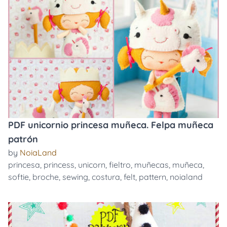
PDF unicornio princesa muñeca. Felpa muñeca
patrón
by
NoiaLand
princesa
,
princess
,
unicorn
,
fieltro
,
muñecas
,
muñeca
,
softie
,
broche
,
sewing
,
costura
,
felt
,
pattern
,
noialand