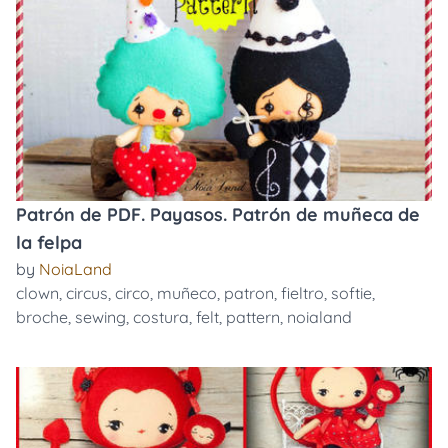
Patrón de PDF. Payasos. Patrón de muñeca de
la felpa
by
NoiaLand
clown
,
circus
,
circo
,
muñeco
,
patron
,
fieltro
,
softie
,
broche
,
sewing
,
costura
,
felt
,
pattern
,
noialand