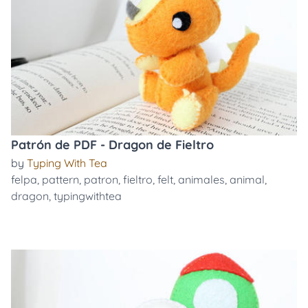
Patrón de PDF - Dragon de Fieltro
by
Typing With Tea
felpa
,
pattern
,
patron
,
fieltro
,
felt
,
animales
,
animal
,
dragon
,
typingwithtea