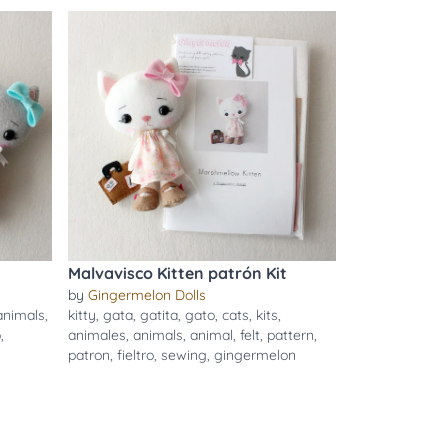
Malvavisco Kitten patrón Kit
by
Gingermelon Dolls
animals
,
kitty
,
gata
,
gatita
,
gato
,
cats
,
kits
,
o
,
animales
,
animals
,
animal
,
felt
,
pattern
,
patron
,
fieltro
,
sewing
,
gingermelon