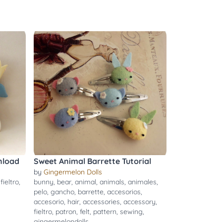
nload
Sweet Animal Barrette Tutorial
by
Gingermelon Dolls
,
fieltro
,
bunny
,
bear
,
animal
,
animals
,
animales
,
pelo
,
gancho
,
barrette
,
accesorios
,
accesorio
,
hair
,
accessories
,
accessory
,
fieltro
,
patron
,
felt
,
pattern
,
sewing
,
gingermelondolls