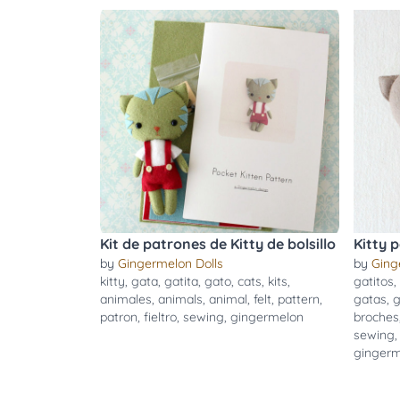
Kit de patrones de Kitty de bolsillo
Kitty 
by
Gingermelon Dolls
by
Ging
kitty
,
gata
,
gatita
,
gato
,
cats
,
kits
,
gatitos
,
animales
,
animals
,
animal
,
felt
,
pattern
,
gatas
,
g
patron
,
fieltro
,
sewing
,
gingermelon
broches
sewing
ginger