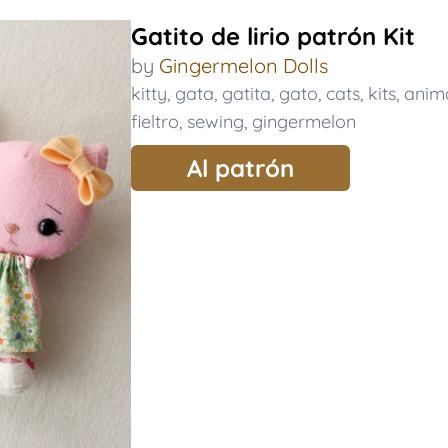
Gatito de lirio patrón Kit
by
Gingermelon Dolls
kitty
,
gata
,
gatita
,
gato
,
cats
,
kits
,
anim
fieltro
,
sewing
,
gingermelon
Al patrón