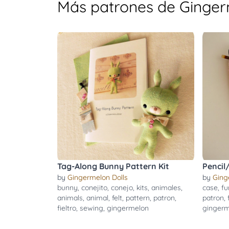
Más patrones de Ginger
Tag-Along Bunny Pattern Kit
Pencil
by
Gingermelon Dolls
by
Ging
bunny
,
conejito
,
conejo
,
kits
,
animales
,
case
,
fu
animals
,
animal
,
felt
,
pattern
,
patron
,
patron
,
fieltro
,
sewing
,
gingermelon
gingerm