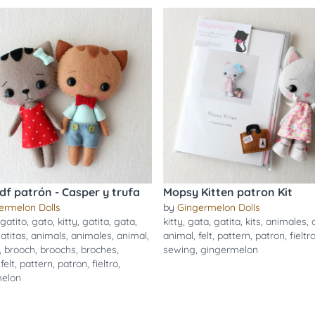
pdf patrón - Casper y trufa
Mopsy Kitten patron Kit
ermelon Dolls
by
Gingermelon Dolls
gatito
,
gato
,
kitty
,
gatita
,
gata
,
kitty
,
gata
,
gatita
,
kits
,
animales
,
atitas
,
animals
,
animales
,
animal
,
animal
,
felt
,
pattern
,
patron
,
fieltr
,
brooch
,
broochs
,
broches
,
sewing
,
gingermelon
,
felt
,
pattern
,
patron
,
fieltro
,
melon