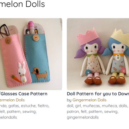
melon Dolls
/Glasses Case Pattern
Doll Pattern for you to Dow
ermelon Dolls
by
Gingermelon Dolls
nda
,
gafas
,
estuche
,
fieltro
,
doll
,
girl
,
muñecas
,
muñeca
,
dolls
felt
,
pattern
,
sewing
,
patron
,
felt
,
pattern
,
sewing
,
elondolls
gingermelondolls