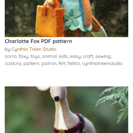
Charlotte Fox PDF pattern
by
Cynthia Treen Studio
zorro
,
foxy
,
toys
,
animal
,
kids
,
easy
,
craft
,
sewing
,
costura
,
pattern
,
patron
,
felt
,
fieltro
,
cynthiatreenstudio