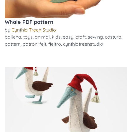
Whale PDF pattern
by
Cynthia Treen Studio
ballena
,
toys
,
animal
,
kids
,
easy
,
craft
,
sewing
,
costura
,
pattern
,
patron
,
felt
,
fieltro
,
cynthiatreenstudio