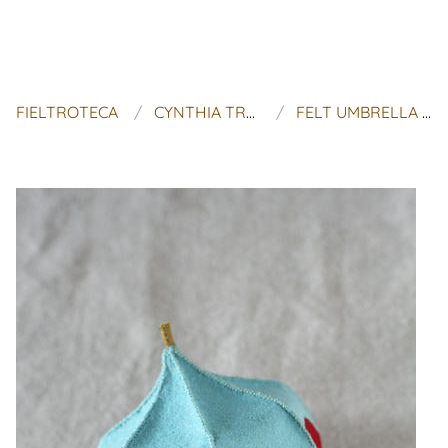
FIELTROTECA
CYNTHIA TREEN STUDIO
FELT UMBRELLA PDF PATTERN