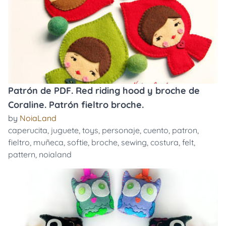
Patrón de PDF. Red riding hood y broche de
Coraline. Patrón fieltro broche.
by
NoiaLand
caperucita
,
juguete
,
toys
,
personaje
,
cuento
,
patron
,
fieltro
,
muñeca
,
softie
,
broche
,
sewing
,
costura
,
felt
,
pattern
,
noialand