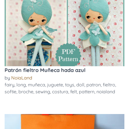
Patrón fieltro Muñeca hada azul
by
NoiaLand
fairy
,
long
,
muñeca
,
juguete
,
toys
,
doll
,
patron
,
fieltro
,
softie
,
broche
,
sewing
,
costura
,
felt
,
pattern
,
noialand