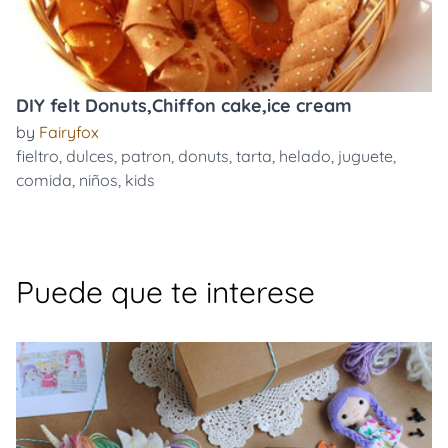
DIY felt Donuts,Chiffon cake,ice cream
by
Fairyfox
fieltro
,
dulces
,
patron
,
donuts
,
tarta
,
helado
,
juguete
,
comida
,
niños
,
kids
Puede que te interese