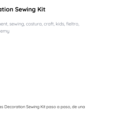
ation Sewing Kit
ent
,
sewing
,
costura
,
craft
,
kids
,
fieltro
,
chemy
mas Decoration Sewing Kit paso a paso, de una