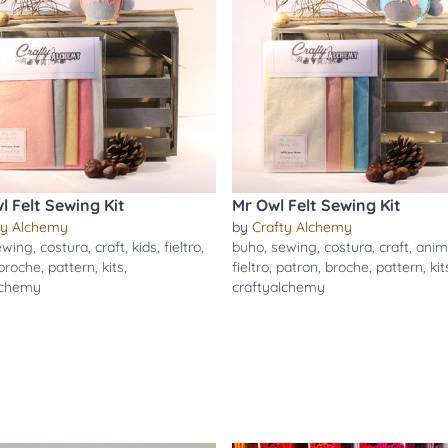
l Felt Sewing Kit
Mr Owl Felt Sewing Kit
ty Alchemy
by
Crafty Alchemy
ewing
,
costura
,
craft
,
kids
,
fieltro
,
buho
,
sewing
,
costura
,
craft
,
anim
broche
,
pattern
,
kits
,
fieltro
,
patron
,
broche
,
pattern
,
kit
lchemy
craftyalchemy