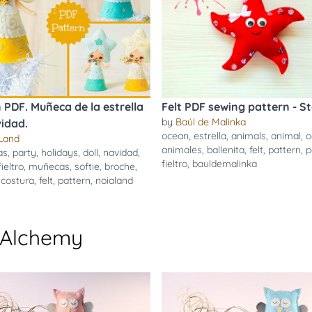
 PDF. Muñeca de la estrella
Felt PDF sewing pattern - St
by
Baúl de Malinka
idad.
ocean
,
estrella
,
animals
,
animal
,
o
Land
animales
,
ballenita
,
felt
,
pattern
,
p
as
,
party
,
holidays
,
doll
,
navidad
,
fieltro
,
bauldemalinka
fieltro
,
muñecas
,
softie
,
broche
,
,
costura
,
felt
,
pattern
,
noialand
 Alchemy