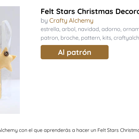
Felt Stars Christmas Decor
by
Crafty Alchemy
estrella
,
arbol
,
navidad
,
adorno
,
ornam
patron
,
broche
,
pattern
,
kits
,
craftyal
Al patrón
y Alchemy con el que aprenderás a hacer un Felt Stars Christ