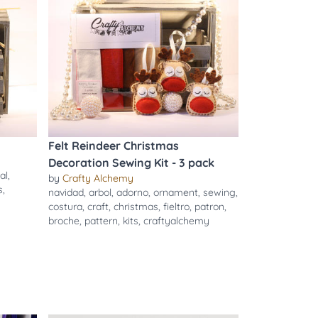
Felt Reindeer Christmas
Decoration Sewing Kit - 3 pack
al
,
by
Crafty Alchemy
s
,
navidad
,
arbol
,
adorno
,
ornament
,
sewing
,
costura
,
craft
,
christmas
,
fieltro
,
patron
,
broche
,
pattern
,
kits
,
craftyalchemy