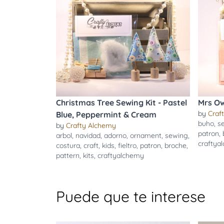
Christmas Tree Sewing Kit - Pastel
Mrs Ow
by
Craf
Blue, Peppermint & Cream
buho
,
s
by
Crafty Alchemy
patron
,
arbol
,
navidad
,
adorno
,
ornament
,
sewing
,
craftya
costura
,
craft
,
kids
,
fieltro
,
patron
,
broche
,
pattern
,
kits
,
craftyalchemy
Puede que te interese