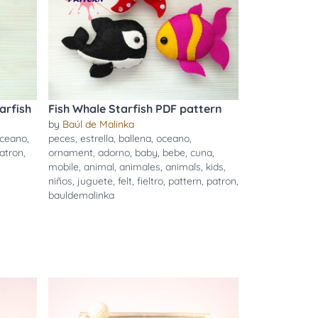
arfish
Fish Whale Starfish PDF pattern
by
Baúl de Malinka
ceano
,
peces
,
estrella
,
ballena
,
oceano
,
atron
,
ornament
,
adorno
,
baby
,
bebe
,
cuna
,
mobile
,
animal
,
animales
,
animals
,
kids
,
niños
,
juguete
,
felt
,
fieltro
,
pattern
,
patron
,
bauldemalinka