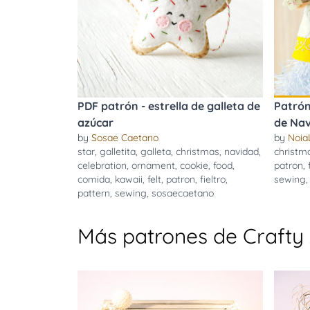
PDF patrón - estrella de galleta de
Patrón
azúcar
de Nav
by
Sosae Caetano
by
Noia
star
,
galletita
,
galleta
,
christmas
,
navidad
,
christm
celebration
,
ornament
,
cookie
,
food
,
patron
,
comida
,
kawaii
,
felt
,
patron
,
fieltro
,
sewing
pattern
,
sewing
,
sosaecaetano
Más patrones de Crafty