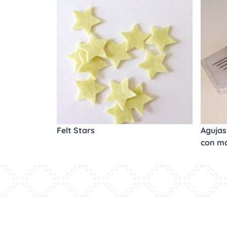
Felt Stars
Agujas 
con m