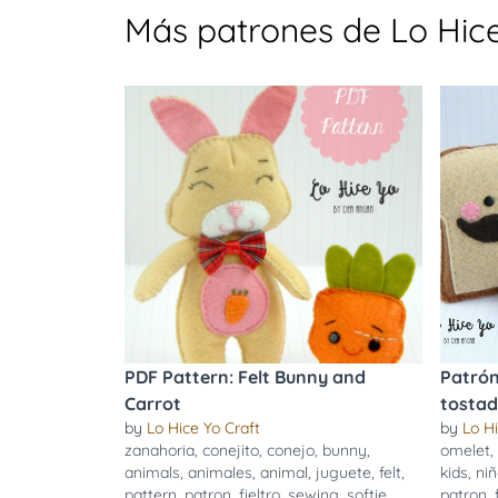
Más patrones de Lo Hice
PDF Pattern: Felt Bunny and
Patrón
Carrot
tostada
by
Lo Hice Yo Craft
by
Lo Hi
zanahoria
,
conejito
,
conejo
,
bunny
,
omelet
,
animals
,
animales
,
animal
,
juguete
,
felt
,
kids
,
ni
pattern
,
patron
,
fieltro
,
sewing
,
softie
,
patron
,