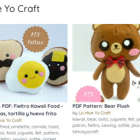
 Yo Craft
 PDF: Fieltro Kawaii Food -
PDF Pattern: Bear Plush
by
Lo Hice Yo Craft
s, tortilla y huevo frito
kawaii
,
bear
,
osito
,
juguete
,
felt
,
p
ce Yo Craft
patron
,
fieltro
,
sewing
,
softie
,
plu
fried
,
omelette
,
comida
,
toast
,
lohiceyocraft
ños
,
food
,
juguete
,
felt
,
pattern
,
fieltro
,
sewing
,
softie
,
pocket
,