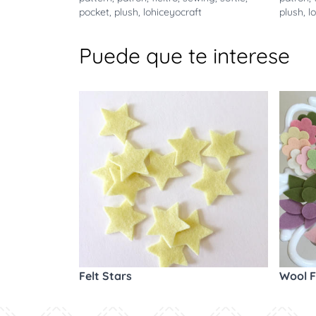
pocket
,
plush
,
lohiceyocraft
plush
,
l
Puede que te interese
Felt Stars
Wool F