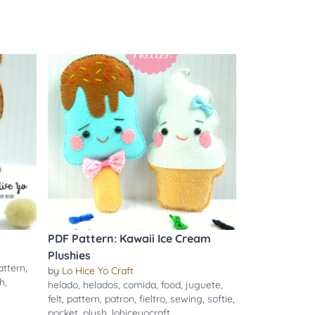
PDF Pattern: Kawaii Ice Cream
Plushies
attern
,
by
Lo Hice Yo Craft
sh
,
helado
,
helados
,
comida
,
food
,
juguete
,
felt
,
pattern
,
patron
,
fieltro
,
sewing
,
softie
,
pocket
,
plush
,
lohiceyocraft