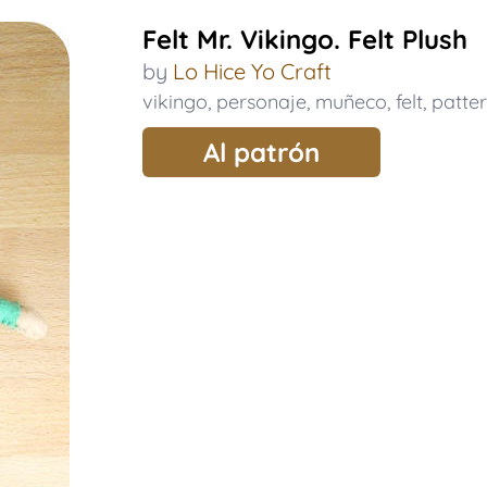
Felt Mr. Vikingo. Felt Plush
by
Lo Hice Yo Craft
vikingo
,
personaje
,
muñeco
,
felt
,
patte
Al patrón