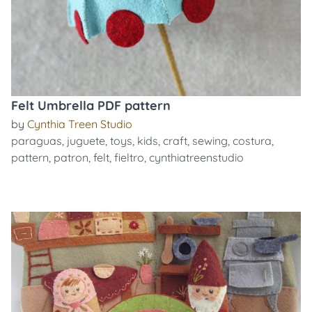
Felt Umbrella PDF pattern
by
Cynthia Treen Studio
paraguas
,
juguete
,
toys
,
kids
,
craft
,
sewing
,
costura
,
pattern
,
patron
,
felt
,
fieltro
,
cynthiatreenstudio