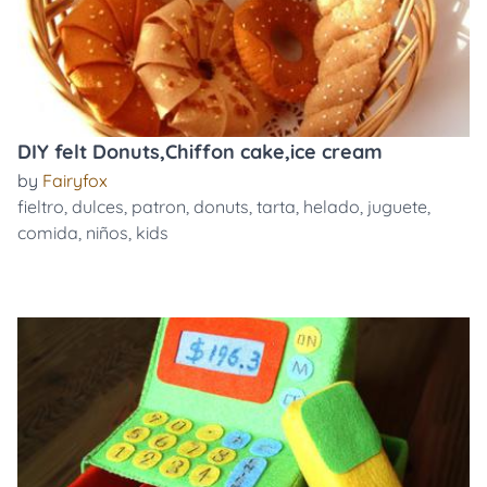
DIY felt Donuts,Chiffon cake,ice cream
by
Fairyfox
fieltro
,
dulces
,
patron
,
donuts
,
tarta
,
helado
,
juguete
,
comida
,
niños
,
kids