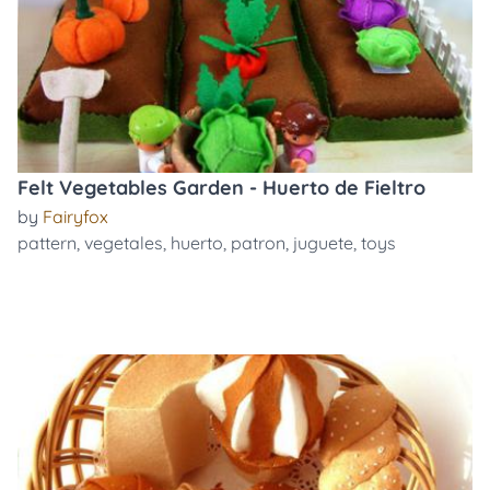
Felt Vegetables Garden - Huerto de Fieltro
by
Fairyfox
pattern
,
vegetales
,
huerto
,
patron
,
juguete
,
toys