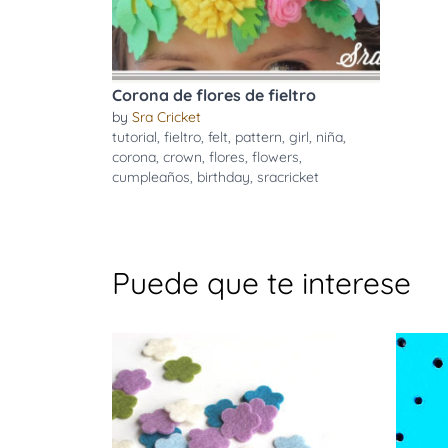
Corona de flores de fieltro
by
Sra Cricket
tutorial
,
fieltro
,
felt
,
pattern
,
girl
,
niña
,
corona
,
crown
,
flores
,
flowers
,
cumpleaños
,
birthday
,
sracricket
Puede que te interese