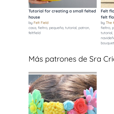
Tutorial for creating a small felted
Felt f
house
felt f
by
Felt Field
by
The 
casa
,
fieltro
,
pequeña
,
tutorial
,
patron
,
fieltro
,
p
feltfield
tutorial
,
navideñ
bouque
Más patrones de Sra Cri