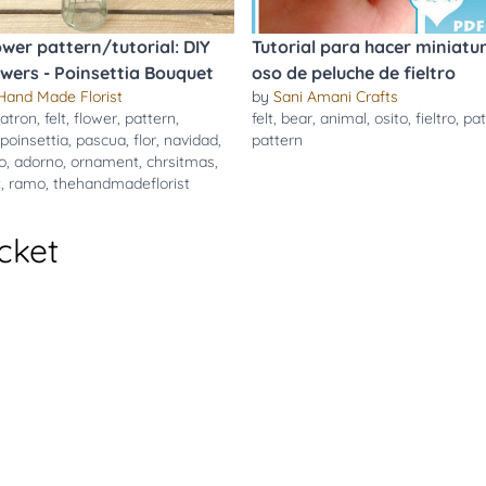
lower pattern/tutorial: DIY
Tutorial para hacer miniatu
lowers - Poinsettia Bouquet
oso de peluche de fieltro
Hand Made Florist
by
Sani Amani Crafts
atron
,
felt
,
flower
,
pattern
,
felt
,
bear
,
animal
,
osito
,
fieltro
,
pat
poinsettia
,
pascua
,
flor
,
navidad
,
pattern
o
,
adorno
,
ornament
,
chrsitmas
,
t
,
ramo
,
thehandmadeflorist
cket