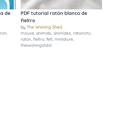
ra de
PDF tutorial ratón blanco de
fieltro
by
The Wishing Shed
ron
,
mouse
,
animals
,
animales
,
ratoncito
,
raton
,
fieltro
,
felt
,
miniature
,
thewishingshed