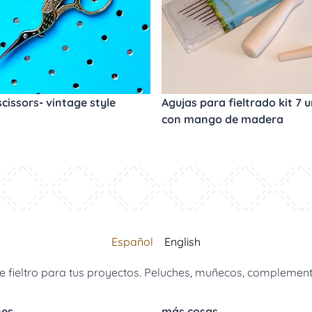
scissors- vintage style
Agujas para fieltrado kit 7 u
con mango de madera
Español
English
 fieltro para tus proyectos. Peluches, muñecos, complemento
nes
más cosas