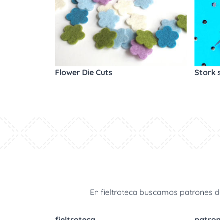
Flower Die Cuts
Stork 
En fieltroteca buscamos patrones de
fieltroteca
patro