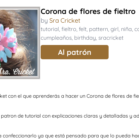
Corona de flores de fieltro
by
Sra Cricket
tutorial
,
fieltro
,
felt
,
pattern
,
girl
,
niña
,
c
cumpleaños
,
birthday
,
sracricket
Al patrón
icket con el que aprenderás a hacer un Corona de flores de fi
so patron de tutorial con explicaciones claras y detalladas 
te a confeccionarlo ya que está pensado para que lo pueda ha