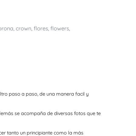
orona
,
crown
,
flores
,
flowers
,
eltro paso a paso, de una manera facil y
y además se acompaña de diversas fotos que te
cer tanto un principiante como la más