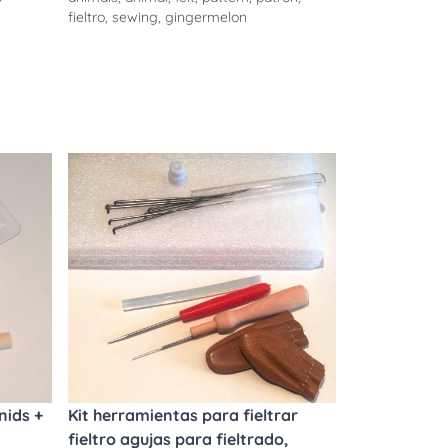
fieltro
,
sewing
,
gingermelon
nids +
Kit herramientas para fieltrar
fieltro agujas para fieltrado,