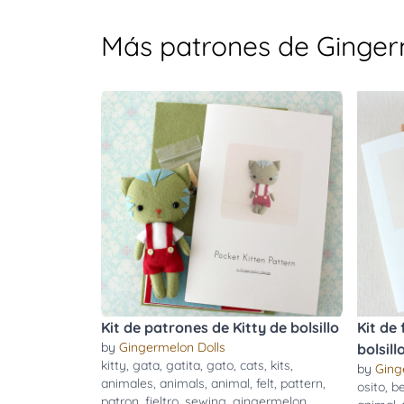
Más patrones de Ginger
Kit de patrones de Kitty de bolsillo
Kit de 
by
Gingermelon Dolls
bolsill
kitty
,
gata
,
gatita
,
gato
,
cats
,
kits
,
by
Ging
animales
,
animals
,
animal
,
felt
,
pattern
,
osito
,
b
patron
,
fieltro
,
sewing
,
gingermelon