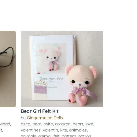
Bear Girl Felt Kit
by
Gingermelon Dolls
vidad
,
osita
,
bear
,
osito
,
corazon
,
heart
,
love
,
lt
,
valentines
,
valentin
,
kits
,
animales
,
s
animals
,
animal
,
felt
,
pattern
,
patron
,