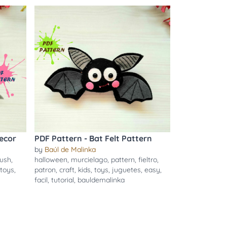
ecor
PDF Pattern - Bat Felt Pattern
by
Baúl de Malinka
ush
,
halloween
,
murcielago
,
pattern
,
fieltro
,
toys
,
patron
,
craft
,
kids
,
toys
,
juguetes
,
easy
,
facil
,
tutorial
,
bauldemalinka