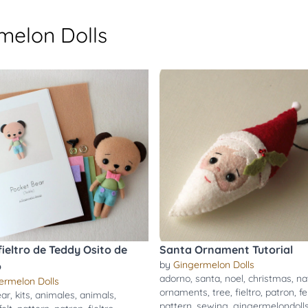
melon Dolls
fieltro de Teddy Osito de
Santa Ornament Tutorial
by
Gingermelon Dolls
o
adorno
,
santa
,
noel
,
christmas
,
na
ermelon Dolls
ornaments
,
tree
,
fieltro
,
patron
,
fe
ear
,
kits
,
animales
,
animals
,
pattern
,
sewing
,
gingermelondoll