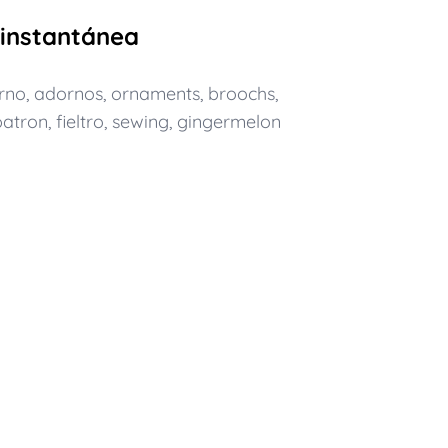
 instantánea
rno
,
adornos
,
ornaments
,
broochs
,
patron
,
fieltro
,
sewing
,
gingermelon