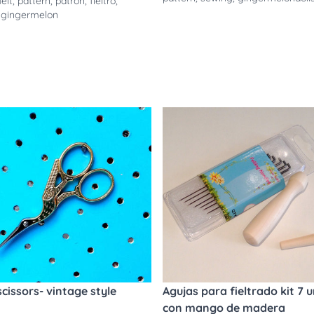
felt
,
pattern
,
patron
,
fieltro
,
,
gingermelon
scissors- vintage style
Agujas para fieltrado kit 7 u
con mango de madera