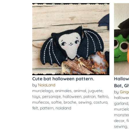
Cute bat halloween pattern.
Hallow
by
NoiaLand
Bat, G
murcielago
,
animales
,
animal
,
juguete
,
by
Ging
toys
,
personaje
,
halloween
,
patron
,
fieltro
,
hallowe
muñecos
,
softie
,
broche
,
sewing
,
costura
,
garland
felt
,
pattern
,
noialand
murciel
monste
decor
,
f
sewing