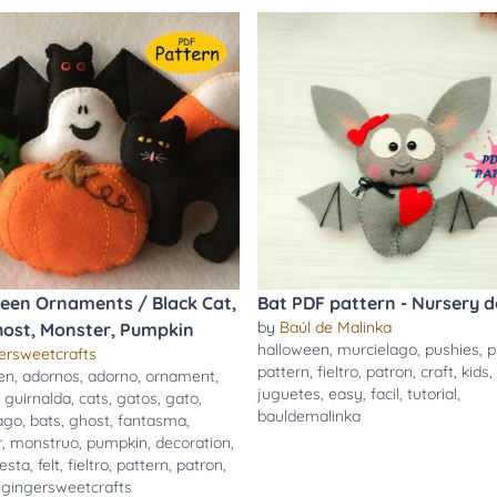
een Ornaments / Black Cat,
Bat PDF pattern - Nursery d
by
Baúl de Malinka
host, Monster, Pumpkin
halloween
,
murcielago
,
pushies
,
p
ersweetcrafts
pattern
,
fieltro
,
patron
,
craft
,
kids
,
en
,
adornos
,
adorno
,
ornament
,
juguetes
,
easy
,
facil
,
tutorial
,
,
guirnalda
,
cats
,
gatos
,
gato
,
bauldemalinka
ago
,
bats
,
ghost
,
fantasma
,
r
,
monstruo
,
pumpkin
,
decoration
,
iesta
,
felt
,
fieltro
,
pattern
,
patron
,
,
gingersweetcrafts