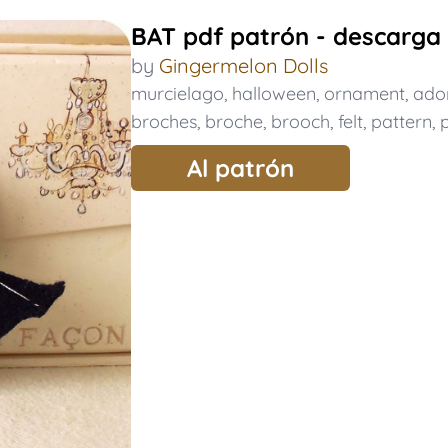
BAT pdf patrón - descarga
by
Gingermelon Dolls
murcielago
,
halloween
,
ornament
,
ado
broches
,
broche
,
brooch
,
felt
,
pattern
,
Al patrón