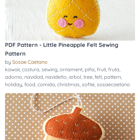
PDF Pattern - Little Pineapple Felt Sewing
Pattern
by
Sosae Caetano
kawaii
,
costura
,
sewing
,
ornament
,
piña
,
fruit
,
fruta
,
adorno
,
navidad
,
navideño
,
arbol
,
tree
,
felt
,
pattern
,
holiday
,
food
,
comida
,
christmas
,
softie
,
sosaecaetano