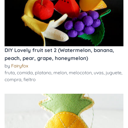
DIY Lovely fruit set 2 (Watermelon, banana,
peach, pear, grape, honeymelon)
by
Fairyfox
fruta
,
comida
,
platano
,
melon
,
melocoton
,
uvas
,
juguete
,
compra
,
fieltro