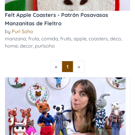
Felt Apple Coasters - Patrón Posavasos
Manzanitas de FIeltro
by
Purl Soho
manzana
,
fruta
,
comida
,
fruits
,
apple
,
coasters
,
deco
,
home
,
decor
,
purlsoho
«
1
»