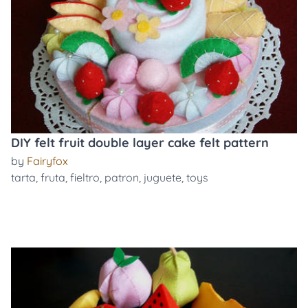
DIY felt fruit double layer cake felt pattern
by
Fairyfox
tarta
,
fruta
,
fieltro
,
patron
,
juguete
,
toys