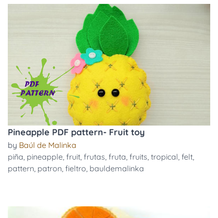
Pineapple PDF pattern- Fruit toy
by
Baúl de Malinka
piña
,
pineapple
,
fruit
,
frutas
,
fruta
,
fruits
,
tropical
,
felt
,
pattern
,
patron
,
fieltro
,
bauldemalinka