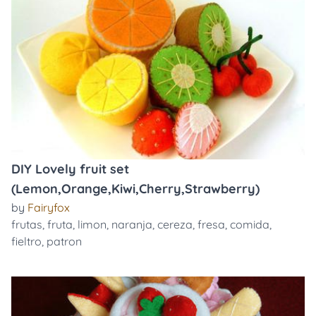
DIY Lovely fruit set
(Lemon,Orange,Kiwi,Cherry,Strawberry)
by
Fairyfox
frutas
,
fruta
,
limon
,
naranja
,
cereza
,
fresa
,
comida
,
fieltro
,
patron