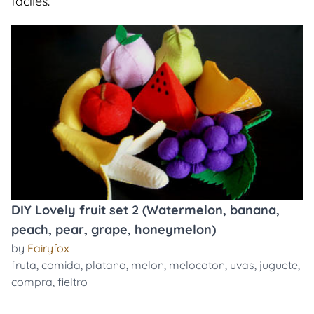
faciles.
DIY Lovely fruit set 2 (Watermelon, banana,
peach, pear, grape, honeymelon)
by
Fairyfox
fruta
,
comida
,
platano
,
melon
,
melocoton
,
uvas
,
juguete
,
compra
,
fieltro