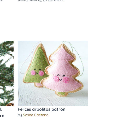
on
fieltro
,
sewing
,
gingermelon
,
Felices arbolitos patrón
by
Sosae Caetano
ern