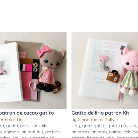
 patron de cacao gatito
Gatito de lirio patrón Kit
ermelon Dolls
by
Gingermelon Dolls
ta
,
gatita
,
gato
,
cats
,
kits
,
kitty
,
gata
,
gatita
,
gato
,
cats
,
kits
,
s
,
animals
,
animal
,
felt
,
pattern
,
animales
,
animals
,
animal
,
felt
,
pa