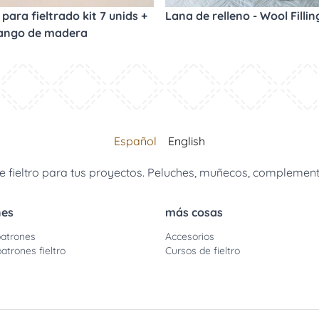
para fieltrado kit 7 unids +
Lana de relleno - Wool Fillin
ango de madera
Español
English
 fieltro para tus proyectos. Peluches, muñecos, complemento
nes
más cosas
atrones
Accesorios
atrones fieltro
Cursos de fieltro