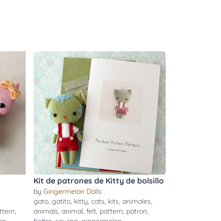
Kit de patrones de Kitty de bolsillo
by
Gingermelon Dolls
gato
,
gatito
,
kitty
,
cats
,
kits
,
animales
,
ttern
,
animals
,
animal
,
felt
,
pattern
,
patron
,