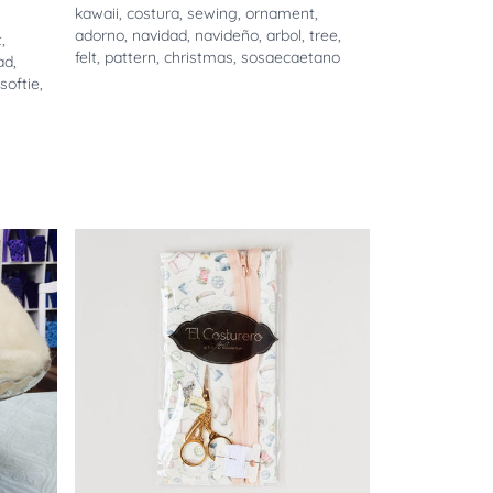
kawaii
,
costura
,
sewing
,
ornament
,
adorno
,
navidad
,
navideño
,
arbol
,
tree
,
t
,
felt
,
pattern
,
christmas
,
sosaecaetano
ad
,
softie
,