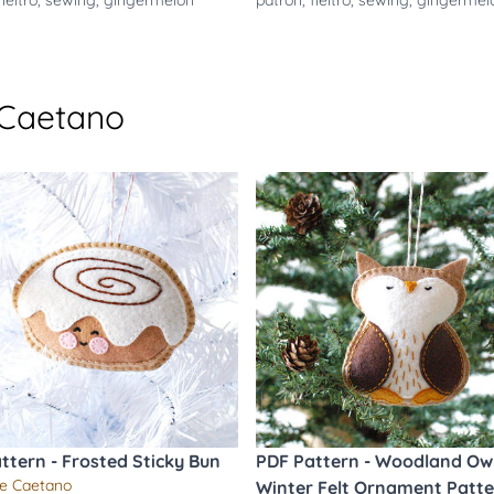
fieltro
,
sewing
,
gingermelon
patron
,
fieltro
,
sewing
,
gingermel
 Caetano
ttern - Frosted Sticky Bun
PDF Pattern - Woodland Owl
e Caetano
Winter Felt Ornament Patt