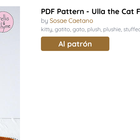
PDF Pattern - Ulla the Cat F
by
Sosae Caetano
kitty
,
gatito
,
gato
,
plush
,
plushie
,
stuffe
Al patrón