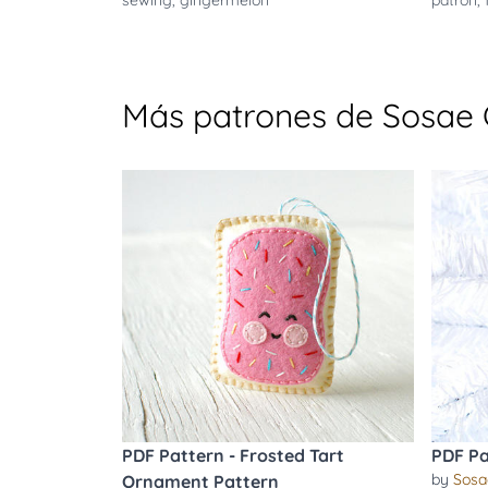
sewing
,
gingermelon
patron
,
Más patrones de Sosae
PDF Pattern - Frosted Tart
PDF Pa
by
Sosa
Ornament Pattern