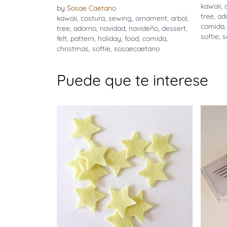
kawaii
,
by
Sosae Caetano
tree
,
ad
kawaii
,
costura
,
sewing
,
ornament
,
arbol
,
comida
tree
,
adorno
,
navidad
,
navideño
,
dessert
,
softie
,
s
felt
,
pattern
,
holiday
,
food
,
comida
,
christmas
,
softie
,
sosaecaetano
Puede que te interese