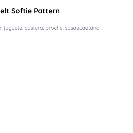
elt Softie Pattern
d
,
juguete
,
costura
,
broche
,
sosaecaetano