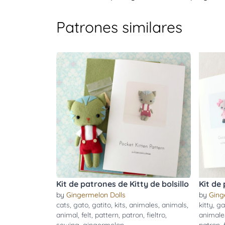
Patrones similares
Kit de patrones de Kitty de bolsillo
Kit de
by
Gingermelon Dolls
by
Ging
cats
,
gato
,
gatito
,
kits
,
animales
,
animals
,
kitty
,
ga
animal
,
felt
,
pattern
,
patron
,
fieltro
,
animale