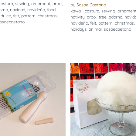
costura
,
sewing
,
ornament
,
arbol
,
by
Sosae Caetano
orno
,
navidad
,
navideño
,
food
,
kawaii
,
costura
,
sewing
,
ornamen
,
dulce
,
felt
,
pattern
,
christmas
,
nativity
,
arbol
,
tree
,
adorno
,
navid
osaecaetano
navideño
,
felt
,
pattern
,
christmas
,
holidays
,
animal
,
sosaecaetano