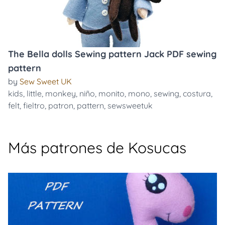
The Bella dolls Sewing pattern Jack PDF sewing
pattern
by
Sew Sweet UK
kids
,
little
,
monkey
,
niño
,
monito
,
mono
,
sewing
,
costura
,
felt
,
fieltro
,
patron
,
pattern
,
sewsweetuk
Más patrones de Kosucas