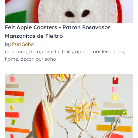
Felt Apple Coasters - Patrón Posavasos
Manzanitas de FIeltro
by
Purl Soho
manzana
,
fruta
,
comida
,
fruits
,
apple
,
coasters
,
deco
,
home
,
decor
,
purlsoho