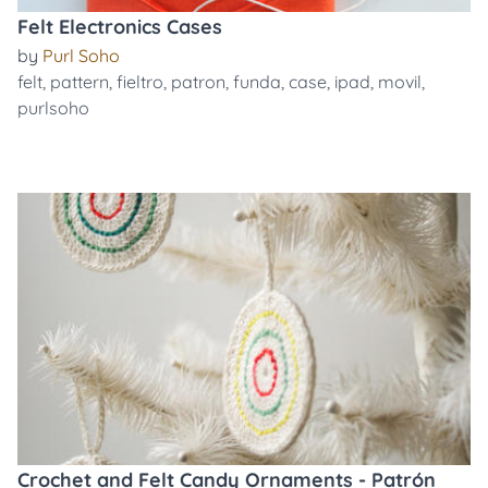
Felt Electronics Cases
by
Purl Soho
felt
,
pattern
,
fieltro
,
patron
,
funda
,
case
,
ipad
,
movil
,
purlsoho
Crochet and Felt Candy Ornaments - Patrón