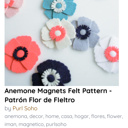
Anemone Magnets Felt Pattern -
Patrón Flor de FIeltro
by
Purl Soho
anemona
,
decor
,
home
,
casa
,
hogar
,
flores
,
flower
,
iman
,
magnetico
,
purlsoho