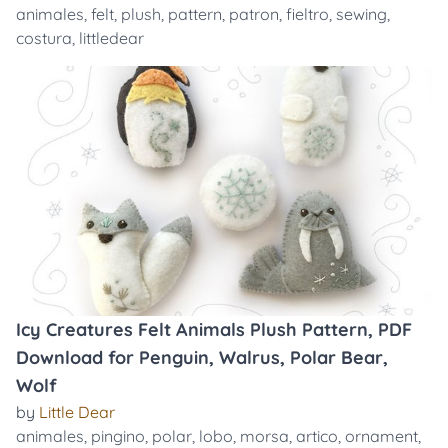
animales
,
felt
,
plush
,
pattern
,
patron
,
fieltro
,
sewing
,
costura
,
littledear
Icy Creatures Felt Animals Plush Pattern, PDF
Download for Penguin, Walrus, Polar Bear,
Wolf
by
Little Dear
animales
,
pingino
,
polar
,
lobo
,
morsa
,
artico
,
ornament
,