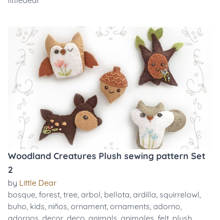
littledear
Woodland Creatures Plush sewing pattern Set
2
by
Little Dear
bosque
,
forest
,
tree
,
arbol
,
bellota
,
ardilla
,
squirrelowl
,
buho
,
kids
,
niños
,
ornament
,
ornaments
,
adorno
,
adornos
,
decor
,
deco
,
animals
,
animales
,
felt
,
plush
,