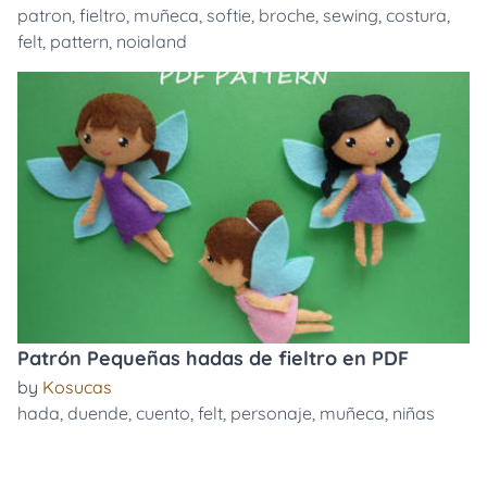
patron
,
fieltro
,
muñeca
,
softie
,
broche
,
sewing
,
costura
,
felt
,
pattern
,
noialand
Patrón Pequeñas hadas de fieltro en PDF
by
Kosucas
hada
,
duende
,
cuento
,
felt
,
personaje
,
muñeca
,
niñas