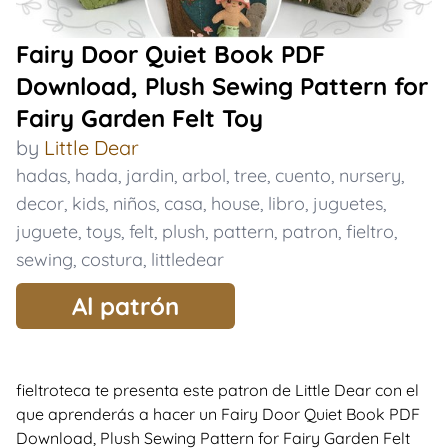
Fairy Door Quiet Book PDF
Download, Plush Sewing Pattern for
Fairy Garden Felt Toy
by
Little Dear
hadas
,
hada
,
jardin
,
arbol
,
tree
,
cuento
,
nursery
,
decor
,
kids
,
niños
,
casa
,
house
,
libro
,
juguetes
,
juguete
,
toys
,
felt
,
plush
,
pattern
,
patron
,
fieltro
,
sewing
,
costura
,
littledear
Al patrón
fieltroteca te presenta este patron de Little Dear con el
que aprenderás a hacer un Fairy Door Quiet Book PDF
Download, Plush Sewing Pattern for Fairy Garden Felt