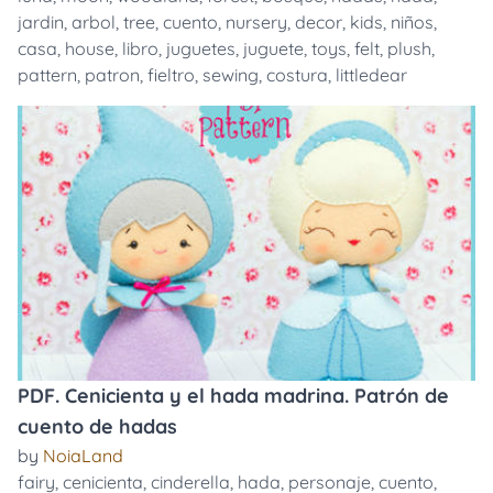
jardin
,
arbol
,
tree
,
cuento
,
nursery
,
decor
,
kids
,
niños
,
casa
,
house
,
libro
,
juguetes
,
juguete
,
toys
,
felt
,
plush
,
pattern
,
patron
,
fieltro
,
sewing
,
costura
,
littledear
PDF. Cenicienta y el hada madrina. Patrón de
cuento de hadas
by
NoiaLand
fairy
,
cenicienta
,
cinderella
,
hada
,
personaje
,
cuento
,