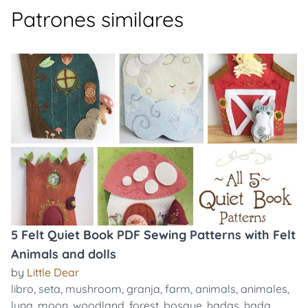
Patrones similares
5 Felt Quiet Book PDF Sewing Patterns with Felt
Animals and dolls
by
Little Dear
libro
,
seta
,
mushroom
,
granja
,
farm
,
animals
,
animales
,
luna
,
moon
,
woodland
,
forest
,
bosque
,
hadas
,
hada
,