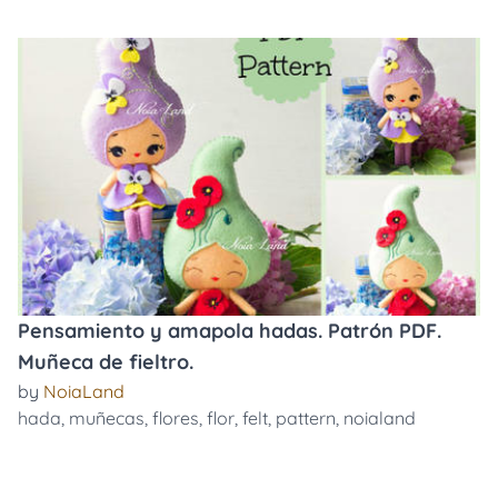
Pensamiento y amapola hadas. Patrón PDF.
Muñeca de fieltro.
by
NoiaLand
hada
,
muñecas
,
flores
,
flor
,
felt
,
pattern
,
noialand